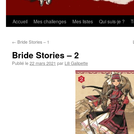
Aller
Accueil
Mes challenges
Mes listes
Qui suis-je ?
T
au
←
Bride Stories – 1
contenu
Bride Stories – 2
Publié le
22 mars 2021
par
Lili Galipette