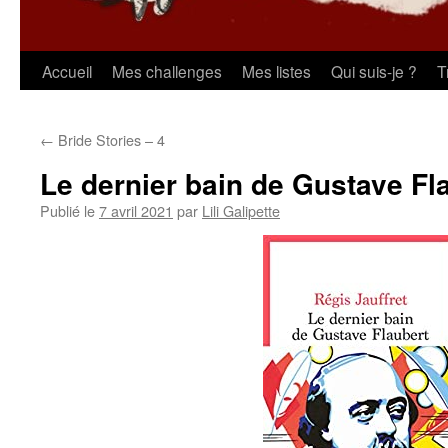
Aller
Accueil
Mes challenges
Mes listes
Qui suis-je ?
T
au
←
Bride Stories – 4
contenu
Le dernier bain de Gustave Fl
Publié le
7 avril 2021
par
Lili Galipette