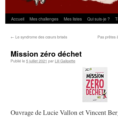
Aller
Accueil
Mes challenges
Mes listes
Qui suis-je ?
T
au
←
Le syndrome des cœurs brisés
Pas prêtes à
contenu
Mission zéro déchet
Publié le
5 juillet 2021
par
Lili Galipette
Ouvrage de Lucie Vallon et Vincent Ber