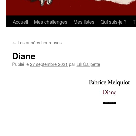
Aller
Accueil
Mes challenges
Mes listes
Qui suis-je ?
T
au
←
Les années heureuses
contenu
Diane
Publié le
27 septembre 2021
par
Lili Galipette