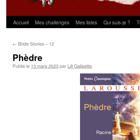
Aller
Accueil
Mes challenges
Mes listes
Qui suis-je ?
T
au
←
Bride Stories – 12
contenu
Phèdre
Publié le
13 mars 2023
par
Lili Galipette