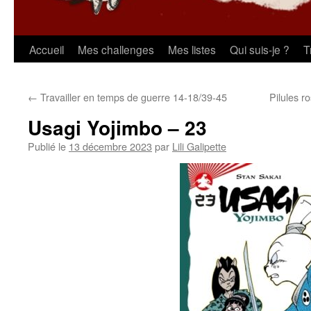
Aller
Accueil
Mes challenges
Mes listes
Qui suis-je ?
T
au
←
Travailler en temps de guerre 14-18/39-45
Pilules r
contenu
Usagi Yojimbo – 23
Publié le
13 décembre 2023
par
Lili Galipette