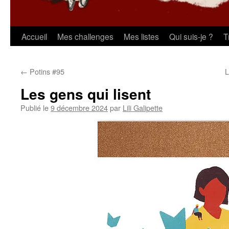
Aller
Accueil
Mes challenges
Mes listes
Qui suis-je ?
T
au
←
Potins #95
L
contenu
Les gens qui lisent
Publié le
9 décembre 2024
par
Lili Galipette