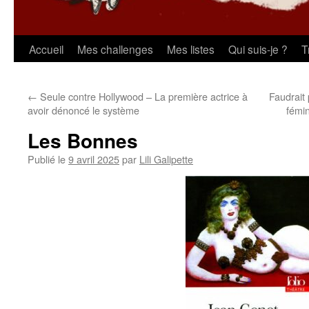
Aller
Accueil
Mes challenges
Mes listes
Qui suis-je ?
T
au
←
Seule contre Hollywood – La première actrice à
Faudrait 
contenu
avoir dénoncé le système
fémi
Les Bonnes
Publié le
9 avril 2025
par
Lili Galipette