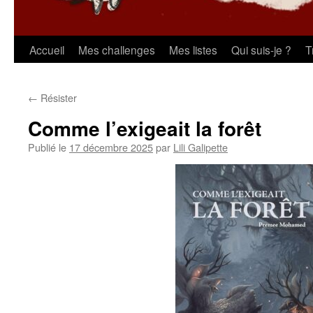
Aller
Accueil
Mes challenges
Mes listes
Qui suis-je ?
T
au
←
Résister
contenu
Comme l’exigeait la forêt
Publié le
17 décembre 2025
par
Lili Galipette