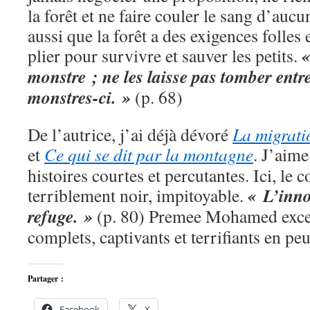
la forêt et ne faire couler le sang d’aucu
aussi que la forêt a des exigences folles 
«
plier pour survivre et sauver les petits.
monstre ; ne les laisse pas tomber entre 
monstres-ci. »
(p. 68)
De l’autrice, j’ai déjà dévoré
La migrati
et
Ce qui se dit par la montagne
. J’aim
histoires courtes et percutantes. Ici, le co
« L’inno
terriblement noir, impitoyable.
refuge. »
(p. 80) Premee Mohamed excell
complets, captivants et terrifiants en pe
Partager :
Facebook
X