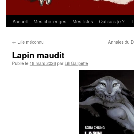
Aller
Accueil
Mes challenges
Mes listes
Qui suis-je ?
T
au
←
Lille méconnu
Annales du D
contenu
Lapin maudit
Publié le
18 mars 2026
par
Lili Galipette