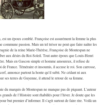
 est un époux comblé. Françoise est assurément la femme la plus
ne commune passion. Mais un tel trésor ne peut que faire naître les
gnie de la reine Marie-Thérèse, Françoise de Montespan ne
mber aux désirs du Roi-Soleil. Tout autre époux que Louis-Henri
ultère. Mais en Gascon simple et homme amoureux, il refuse de
oi de France. Téméraire et insoumis, il accuse le roi. Son carrosse,
 cerf, annonce partout la honte qu’il subit. Ne cédant ni aux
r ses terres de Guyenne, il attend le retour de sa femme.
aphie du marquis de Montespan ne manque pas de piquant. L’auteur
es grands de l’Histoire sont rhabillés pour l’hiver. Je doute que les
 pour but premier d’informer. Il s’agit surtout de faire rire. Voilà un