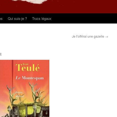
es
Qui suis-je ?
Trucs légaux
Je t’offrirai une gazelle
→
te