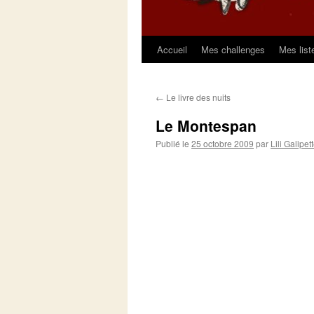
Accueil
Mes challenges
Mes list
Aller
au
←
Le livre des nuits
contenu
Le Montespan
Publié le
25 octobre 2009
par
Lili Galipet