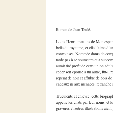
Roman de Jean Teulé.
Louis-Henri, marquis de Montespan,
belle du royaume, et elle l’aime d’u
convoitises. Nommée dame de compa
tarde pas à se soumettre et à succo
aurait tiré profit de cette union ad
céder son épouse à un autre, fût-il r
repeint de noir et affublé de bois de
cadeaux ni aux menaces, retranché su
Truculente et enlevée, cette biogr
appelle les chats par leur noms, et l
gravures et autres illustrations aient