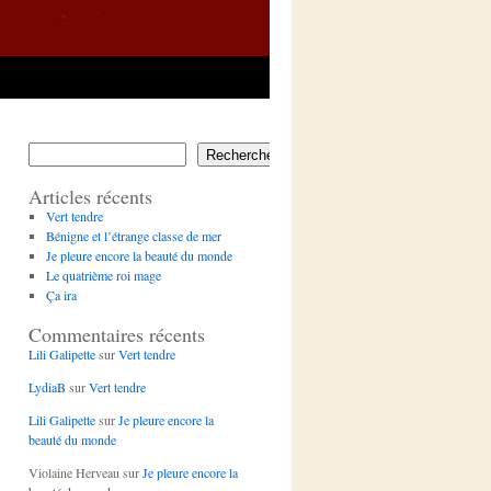
Rechercher
Articles récents
Vert tendre
Bénigne et l’étrange classe de mer
Je pleure encore la beauté du monde
Le quatrième roi mage
Ça ira
Commentaires récents
Lili Galipette
sur
Vert tendre
LydiaB
sur
Vert tendre
Lili Galipette
sur
Je pleure encore la
beauté du monde
Violaine Herveau
sur
Je pleure encore la