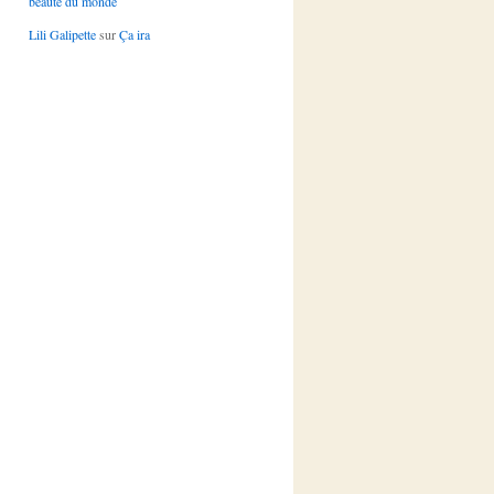
beauté du monde
Lili Galipette
sur
Ça ira