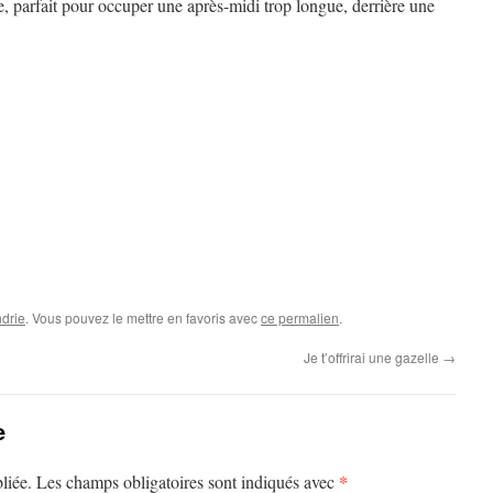
, parfait pour occuper une après-midi trop longue, derrière une
drie
. Vous pouvez le mettre en favoris avec
ce permalien
.
Je t’offrirai une gazelle
→
e
*
liée.
Les champs obligatoires sont indiqués avec