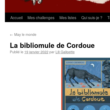
Aller
Accueil
Mes challenges
Mes listes
Qui suis-je ?
T
au
←
May le monde
contenu
La bibliomule de Cordoue
Publié le
19 janvier 2022
par
Lili Galipette