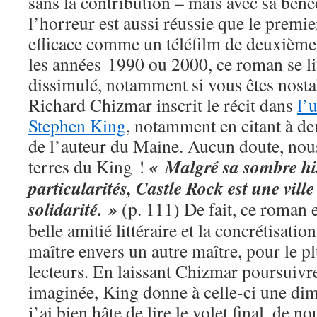
sans la contribution – mais avec sa béné
l’horreur est aussi réussie que le premi
efficace comme un téléfilm de deuxième 
les années 1990 ou 2000, ce roman se lit
dissimulé, notamment si vous êtes nosta
Richard Chizmar inscrit le récit dans
l’
Stephen King
, notamment en citant à de
de l’auteur du Maine. Aucun doute, nou
« Malgré sa sombre his
terres du King !
particularités, Castle Rock est une ville
solidarité. »
(p. 111) De fait, ce roman 
belle amitié littéraire et la concrétisatio
maître envers un autre maître, pour le pl
lecteurs. En laissant Chizmar poursuivre 
imaginée, King donne à celle-ci une dim
j’ai bien hâte de lire le volet final, de n