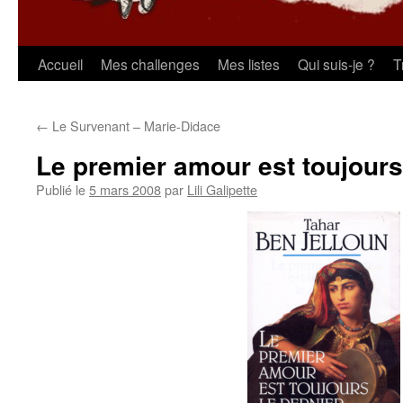
Aller
Accueil
Mes challenges
Mes listes
Qui suis-je ?
T
au
←
Le Survenant – Marie-Didace
contenu
Le premier amour est toujours 
Publié le
5 mars 2008
par
Lili Galipette