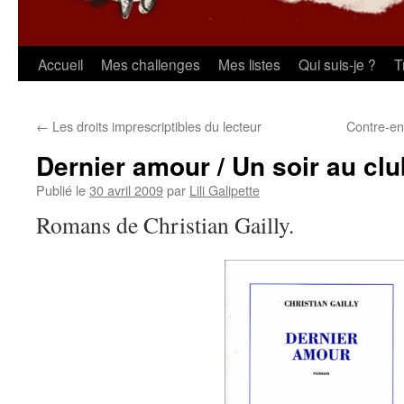
Aller
Accueil
Mes challenges
Mes listes
Qui suis-je ?
T
au
←
Les droits imprescriptibles du lecteur
Contre-en
contenu
Dernier amour / Un soir au clu
Publié le
30 avril 2009
par
Lili Galipette
Romans de Christian Gailly.