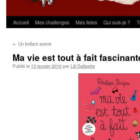
Aller
Accueil
Mes challenges
Mes listes
Qui suis-je ?
T
au
←
Un brillant avenir
contenu
Ma vie est tout à fait fascinant
Publié le
13 janvier 2010
par
Lili Galipette