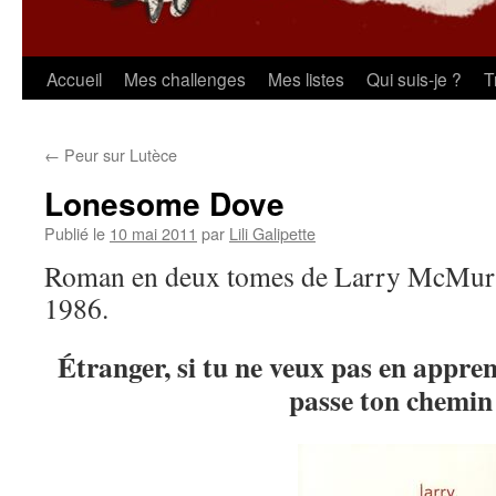
Aller
Accueil
Mes challenges
Mes listes
Qui suis-je ?
T
au
←
Peur sur Lutèce
contenu
Lonesome Dove
Publié le
10 mai 2011
par
Lili Galipette
Roman en deux tomes de Larry McMurtr
1986.
Étranger, si tu ne veux pas en appren
passe ton chemin