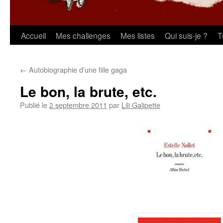
Aller
Accueil
Mes challenges
Mes listes
Qui suis-je ?
T
au
←
Autobiographie d’une fille gaga
contenu
Le bon, la brute, etc.
Publié le
2 septembre 2011
par
Lili Galipette