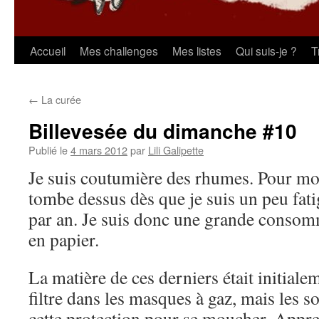
Aller
Accueil
Mes challenges
Mes listes
Qui suis-je ?
T
au
←
La curée
contenu
Billevesée du dimanche #10
Publié le
4 mars 2012
par
Lili Galipette
Je suis coutumière des rhumes. Pour moi
tombe dessus dès que je suis un peu fati
par an. Je suis donc une grande conso
en papier.
La matière de ces derniers était initial
filtre dans les masques à gaz, mais les so
cette protection pour se moucher. Appren