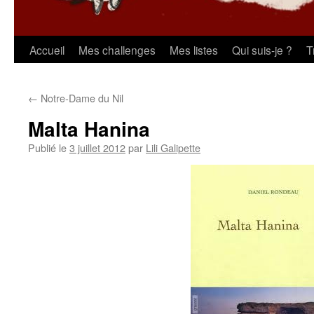
Aller
Accueil
Mes challenges
Mes listes
Qui suis-je ?
T
au
←
Notre-Dame du Nil
contenu
Malta Hanina
Publié le
3 juillet 2012
par
Lili Galipette