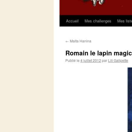
Accueil
Mes challenges
Mes list
Aller
au
←
Malta Hanina
contenu
Romain le lapin magic
Publié le
4 juillet 2012
par
Lili Galipette