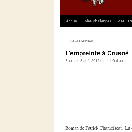
Accueil
Mes challenges
Mes list
Aller
au
←
Rêves oubliés
contenu
L’empreinte à Crusoé
Publié le
3 août 2012
par
Lili Galipette
Roman de Patrick Chamoiseau. Lu 