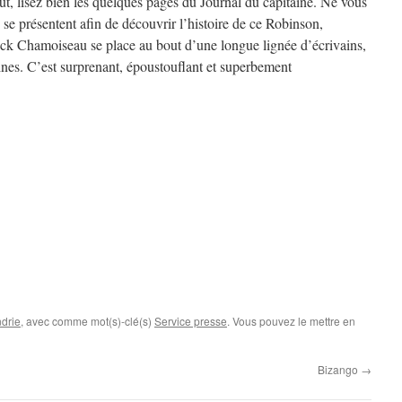
out, lisez bien les quelques pages du Journal du capitaine. Ne vous
 se présentent afin de découvrir l’histoire de ce Robinson,
rick Chamoiseau se place au bout d’une longue lignée d’écrivains,
gines. C’est surprenant, époustouflant et superbement
drie
, avec comme mot(s)-clé(s)
Service presse
. Vous pouvez le mettre en
Bizango
→