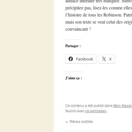
audace littéraire très marquée. Surt
précipitez pas, lisez-les comme elles
l’histoire de tous les Robinson. Pat
mais son texte se veut celui des ori
convaincant !
Partager :
Facebook
X
J’aime ça :
Ce contenu a été publié dans
Mon Alexan
favoris avec
ce permalien
.
←
Rêves oubliés