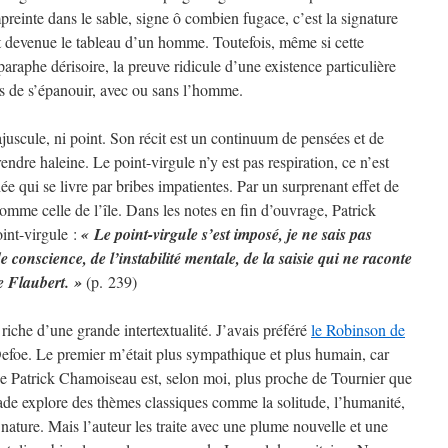
preinte dans le sable, signe ô combien fugace, c’est la signature
st devenue le tableau d’un homme. Toutefois, même si cette
paraphe dérisoire, la preuve ridicule d’une existence particulière
as de s’épanouir, avec ou sans l’homme.
scule, ni point. Son récit est un continuum de pensées et de
endre haleine. Le point-virgule n’y est pas respiration, ce n’est
e qui se livre par bribes impatientes. Par un surprenant effet de
comme celle de l’île. Dans les notes en fin d’ouvrage, Patrick
int-virgule :
« Le point-virgule s’est imposé, je ne sais pas
e conscience, de l’instabilité mentale, de la saisie qui ne raconte
de Flaubert. »
(p. 239)
iche d’une grande intertextualité. J’avais préféré
le Robinson de
efoe. Le premier m’était plus sympathique et plus humain, car
e Patrick Chamoiseau est, selon moi, plus proche de Tournier que
de explore des thèmes classiques comme la solitude, l’humanité,
 la nature. Mais l’auteur les traite avec une plume nouvelle et une