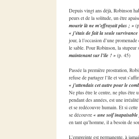
Depuis vingt ans déjà, Robinson hab
peurs et de la solitude, un être apa
mourir là ne m’effrayait plus ; »
(p
« j’étais de fait la seule surviva
jour, à l’occasion d’une promenad
le sable. Pour Robinson, la stupeur 
maintenant sur l’île ! »
(p. 45)
Passée la première prostration, Robi
refuse de partager l’île et veut s’aff
« j’attendais cet autre pour le comba
Ne plus être le centre, ne plus être
pendant des années, est une irréalit
et se redécouvre humain. Et si cett
se découvre
« une soif inapaisabl
en tant qu’homme, il a besoin de sor
L’empreinte est permanente, à jamais 