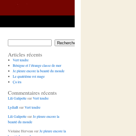
Rechercher
Articles récents
Vert tendre
Bénigne et l’étrange classe de mer
Je pleure encore la beauté du monde
Le quatrième roi mage
Ça ira
Commentaires récents
Lili Galipette
sur
Vert tendre
LydiaB
sur
Vert tendre
Lili Galipette
sur
Je pleure encore la
beauté du monde
Violaine Herveau
sur
Je pleure encore la