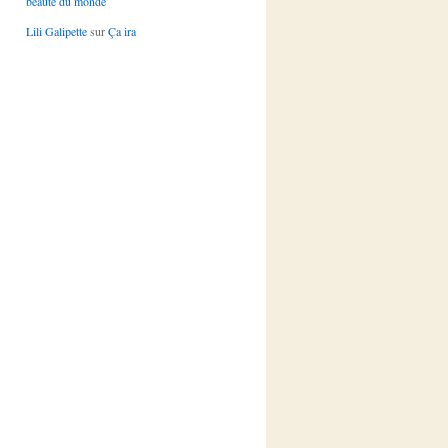
beauté du monde
Lili Galipette
sur
Ça ira