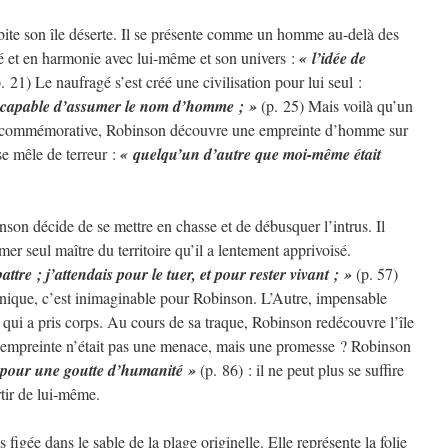
ite son île déserte. Il se présente comme un homme au-delà des
isé et en harmonie avec lui-même et son univers :
« l’idée de
. 21) Le naufragé s’est créé une civilisation pour lui seul :
nce capable d’assumer le nom d’homme ; »
(p. 25) Mais voilà qu’un
e commémorative, Robinson découvre une empreinte d’homme sur
se mêle de terreur :
« quelqu’un d’autre que moi-même était
nson décide de se mettre en chasse et de débusquer l’intrus. Il
irmer seul maître du territoire qu’il a lentement apprivoisé.
ttre ; j’attendais pour le tuer, et pour rester vivant ; »
(p. 57)
 unique, c’est inimaginable pour Robinson. L’Autre, impensable
é qui a pris corps. Au cours de sa traque, Robinson redécouvre l’île
e empreinte n’était pas une menace, mais une promesse ? Robinson
e pour une goutte d’humanité »
(p. 86) : il ne peut plus se suffire
tir de lui-même.
figée dans le sable de la plage originelle. Elle représente la folie