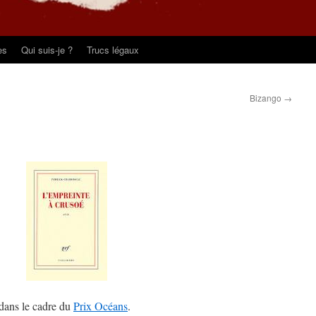
es
Qui suis-je ?
Trucs légaux
Bizango
→
dans le cadre du
Prix Océans
.