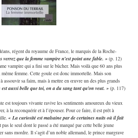
léans, régent du royaume de France, le marquis de la Roche-
s verrez que la femme vampire n’est point une fable. »
(p. 12)
emme vampire qui a fini sur le bûcher. Mais voilà que 60 ans plus
la même femme. Cette goule est donc immortelle. Mais son
as à assouvir sa faim, mais à mettre en œuvre un des plus grands
st aussi belle que toi, on a du sang tant qu’on veut. »
(p. 117)
e est toujours vivante ravive les sentiments amoureux du vieux
r, à la reconquérir et à l’épouser. Pour ce faire, il est prêt à
ille.
« La curiosité est malsaine par de certaines nuits où il fait
t pas le seul dont le passé a été marqué par cette belle jeune
er sans mordre. Il s’agit d’un noble allemand, le prince margrave