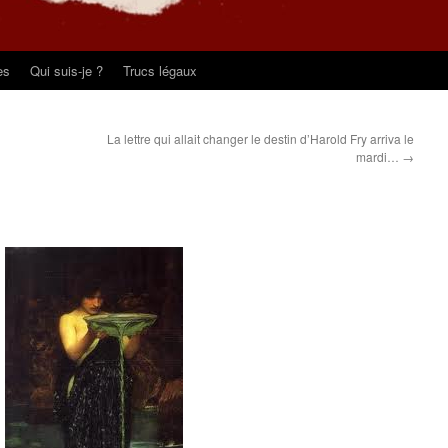
es
Qui suis-je ?
Trucs légaux
La lettre qui allait changer le destin d’Harold Fry arriva le
mardi…
→