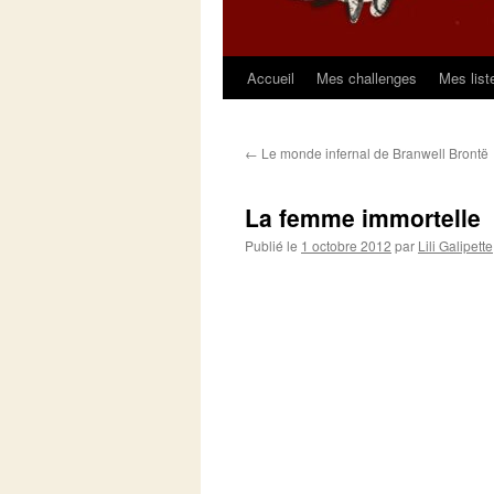
Accueil
Mes challenges
Mes list
Aller
au
←
Le monde infernal de Branwell Brontë
contenu
La femme immortelle
Publié le
1 octobre 2012
par
Lili Galipette