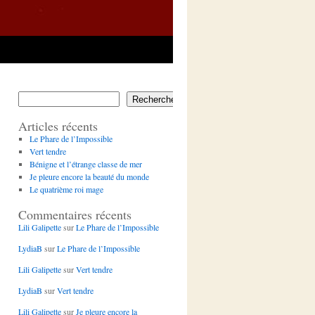
Rechercher
Articles récents
Le Phare de l’Impossible
Vert tendre
Bénigne et l’étrange classe de mer
Je pleure encore la beauté du monde
Le quatrième roi mage
Commentaires récents
Lili Galipette
sur
Le Phare de l’Impossible
LydiaB
sur
Le Phare de l’Impossible
Lili Galipette
sur
Vert tendre
LydiaB
sur
Vert tendre
Lili Galipette
sur
Je pleure encore la