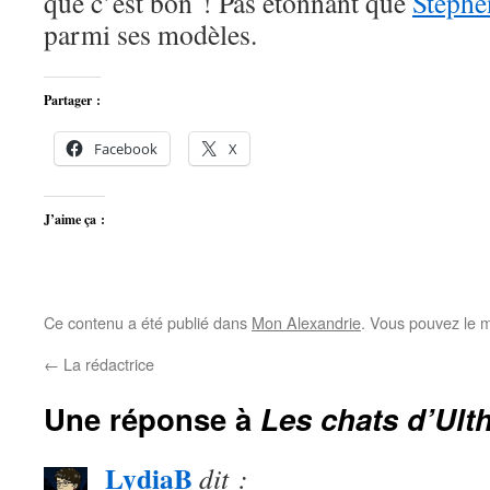
que c’est bon ! Pas étonnant que
Stephe
parmi ses modèles.
Partager :
Facebook
X
J’aime ça :
Ce contenu a été publié dans
Mon Alexandrie
. Vous pouvez le m
←
La rédactrice
Une réponse à
Les chats d’Ult
LydiaB
dit :