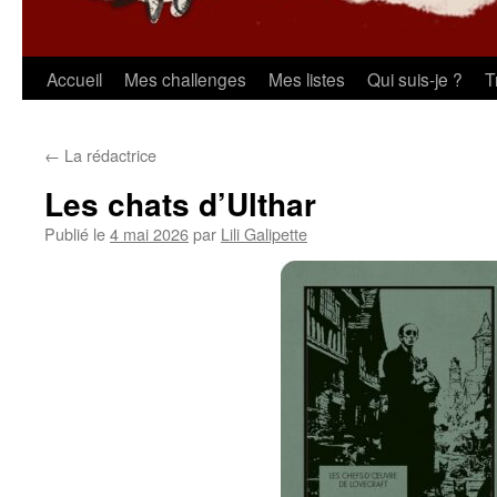
Aller
Accueil
Mes challenges
Mes listes
Qui suis-je ?
T
au
←
La rédactrice
contenu
Les chats d’Ulthar
Publié le
4 mai 2026
par
Lili Galipette