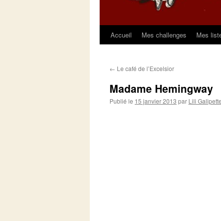
Accueil
Mes challenges
Mes list
Aller
au
←
Le café de l’Excelsior
contenu
Madame Hemingway
Publié le
15 janvier 2013
par
Lili Galipett