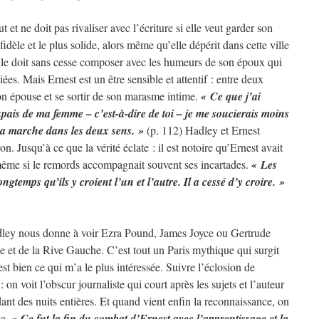
et ne doit pas rivaliser avec l’écriture si elle veut garder son
 fidèle et le plus solide, alors même qu’elle dépérit dans cette ville
 Elle doit sans cesse composer avec les humeurs de son époux qui
ées. Mais Ernest est un être sensible et attentif : entre deux
on épouse et se sortir de son marasme intime.
« Ce que j’ai
upais de ma femme – c’est-à-dire de toi – je me soucierais moins
a marche dans les deux sens. »
(p. 112) Hadley et Ernest
n. Jusqu’à ce que la vérité éclate : il est notoire qu’Ernest avait
même si le remords accompagnait souvent ses incartades.
« Les
gtemps qu’ils y croient l’un et l’autre. Il a cessé d’y croire. »
dley nous donne à voir Ezra Pound, James Joyce ou Gertrude
e et de la Rive Gauche. C’est tout un Paris mythique qui surgit
st bien ce qui m’a le plus intéressée. Suivre l’éclosion de
on voit l’obscur journaliste qui court après les sujets et l’auteur
ant des nuits entières. Et quand vient enfin la reconnaissance, on
ça.
« Ce fut la fin du combat d’Ernest avec l’apprentissage et la