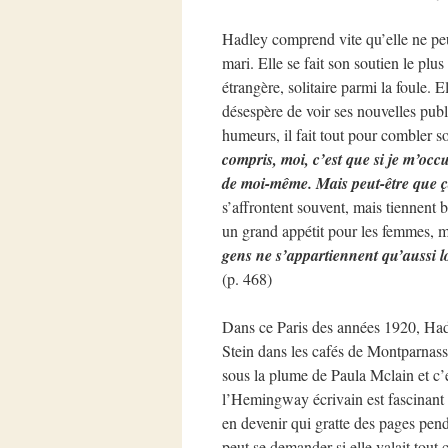
Hadley comprend vite qu’elle ne peut 
mari. Elle se fait son soutien le plus
étrangère, solitaire parmi la foule.
désespère de voir ses nouvelles publi
humeurs, il fait tout pour combler s
compris, moi, c’est que si je m’occ
de moi-même. Mais peut-être que ç
s’affrontent souvent, mais tiennent bo
un grand appétit pour les femmes, 
gens ne s’appartiennent qu’aussi lon
(p. 468)
Dans ce Paris des années 1920, Ha
Stein dans les cafés de Montparnass
sous la plume de Paula Mclain et c’e
l’Hemingway écrivain est fascinant : 
en devenir qui gratte des pages pend
peut se demander si elle valait tout 