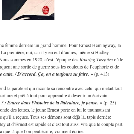
 une femme derrière un grand homme. Pour Ernest Hemingway, la
. La première, oui, car il y en eut d’autres, même si Hadley
. Nous sommes en 1920, c’est l’époque des
Roaring Twenties
où le
rquent une sortie de guerre sous les couleurs de l’euphorie et de
cuite. / D’accord. Ça, on a toujours su faire. »
(p. 413)
d la parole et qui raconte sa rencontre avec celui qui n’était tout
criture et prêt à tout pour apprendre à devenir un écrivain.
 / Entrer dans l’histoire de la littérature, je pense. »
(p. 25)
nde des lettres, le jeune Ernest porte en lui le traumatisant
s qu’il a reçues. Tous ses démons sont déjà là, tapis derrière
ey et d’Ernest est rapide et c’est tout aussi vite que le couple part
 a que là que l’on peut écrire, vraiment écrire.