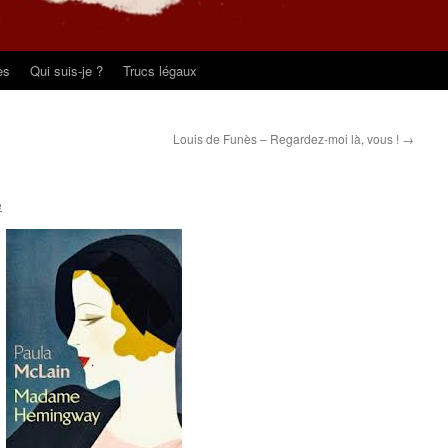
es
Qui suis-je ?
Trucs légaux
Louis de Funès – Regardez-moi là, vous !
→
e