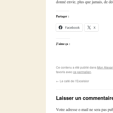
donné envie, plus que jamais, de 
Partager :
Facebook
X
J’aime ça :
Ce contenu a été publié dans
Mon Alexan
favoris avec
ce permalien
.
←
Le café de l’Excelsior
Laisser un commentair
Votre adresse e-mail ne sera pas pub