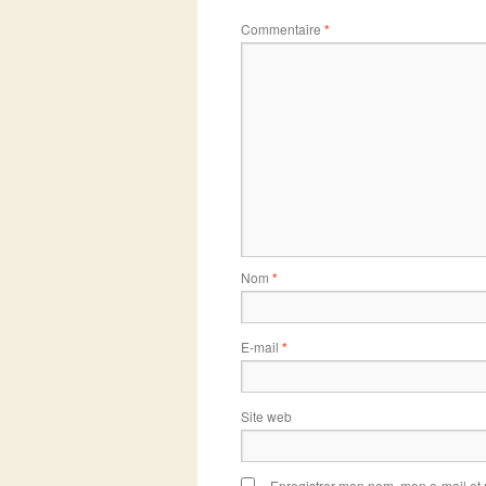
Commentaire
*
Nom
*
E-mail
*
Site web
Enregistrer mon nom, mon e-mail et