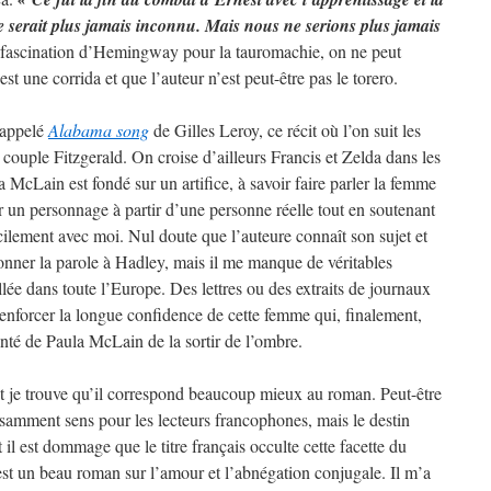
ne serait plus jamais inconnu. Mais nous ne serions plus jamais
a fascination d’Hemingway pour la tauromachie, on ne peut
st une corrida et que l’auteur n’est peut-être pas le torero.
rappelé
Alabama song
de Gilles Leroy, ce récit où l’on suit les
 couple Fitzgerald. On croise d’ailleurs Francis et Zelda dans les
 McLain est fondé sur un artifice, à savoir faire parler la femme
 un personnage à partir d’une personne réelle tout en soutenant
fficilement avec moi. Nul doute que l’auteure connaît son sujet et
onner la parole à Hadley, mais il me manque de véritables
llée dans toute l’Europe. Des lettres ou des extraits de journaux
renforcer la longue confidence de cette femme qui, finalement,
nté de Paula McLain de la sortir de l’ombre.
t je trouve qu’il correspond beaucoup mieux au roman. Peut-être
fisamment sens pour les lecteurs francophones, mais le destin
 il est dommage que le titre français occulte cette facette du
st un beau roman sur l’amour et l’abnégation conjugale. Il m’a