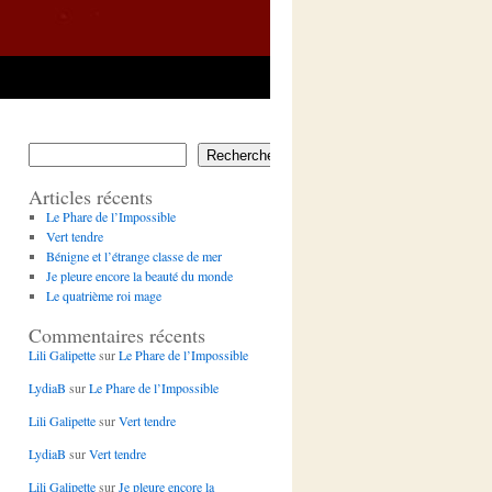
Rechercher
Articles récents
Le Phare de l’Impossible
Vert tendre
Bénigne et l’étrange classe de mer
Je pleure encore la beauté du monde
Le quatrième roi mage
Commentaires récents
Lili Galipette
sur
Le Phare de l’Impossible
LydiaB
sur
Le Phare de l’Impossible
Lili Galipette
sur
Vert tendre
LydiaB
sur
Vert tendre
Lili Galipette
sur
Je pleure encore la