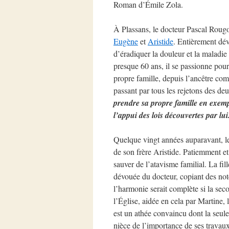
Roman d’Émile Zola.
À Plassans, le docteur Pascal Rougo
Eugène
et
Aristide
. Entièrement dévo
d’éradiquer la douleur et la maladi
presque 60 ans, il se passionne pour
propre famille, depuis l’ancêtre co
passant par tous les rejetons des 
prendre sa propre famille en exempl
l’appui des lois découvertes par lui
Quelque vingt années auparavant, le 
de son frère Aristide. Patiemment et 
sauver de l’atavisme familial. La fill
dévouée du docteur, copiant des notes
l’harmonie serait complète si la sec
l’Église, aidée en cela par Martine,
est un athée convaincu dont la seule
nièce de l’importance de ses travaux