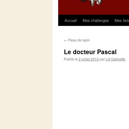
Accueil
Mes challenges
Mes list
Aller
au
←
Peau de lapin
contenu
Le docteur Pascal
Publié le
2 juillet 2013
par
Lili Galipette