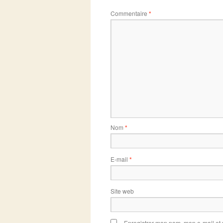
Commentaire
*
Nom
*
E-mail
*
Site web
Enregistrer mon nom, mon e-mail et