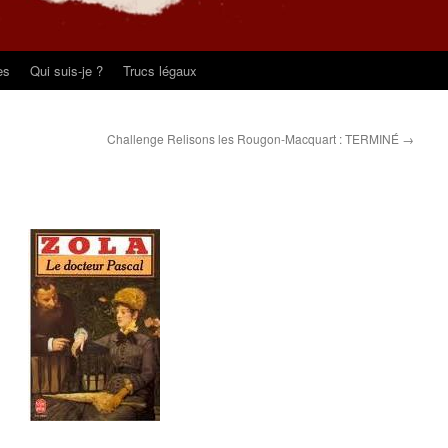
es
Qui suis-je ?
Trucs légaux
Challenge Relisons les Rougon-Macquart : TERMINÉ
→