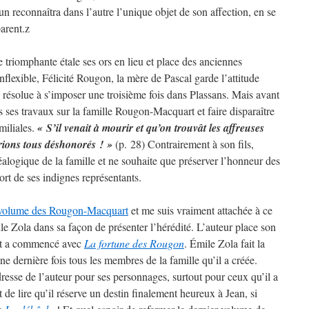
reconnaîtra dans l’autre l’unique objet de son affection, en se
arent.z
triomphante étale ses ors en lieu et place des anciennes
nflexible, Félicité Rougon, la mère de Pascal garde l’attitude
 résolue à s’imposer une troisième fois dans Plassans. Mais avant
ous ses travaux sur la famille Rougon-Macquart et faire disparaître
miliales.
« S’il venait à mourir et qu’on trouvât les affreuses
erions tous déshonorés ! »
(p. 28) Contrairement à son fils,
néalogique de la famille et ne souhaite que préserver l’honneur des
rt de ses indignes représentants.
 volume des Rougon-Macquart
et me suis vraiment attachée à ce
e Zola dans sa façon de présenter l’hérédité. L’auteur place son
out a commencé avec
La fortune des Rougon
. Émile Zola fait la
dernière fois tous les membres de la famille qu’il a créée.
resse de l’auteur pour ses personnages, surtout pour ceux qu’il a
e lire qu’il réserve un destin finalement heureux à Jean, si