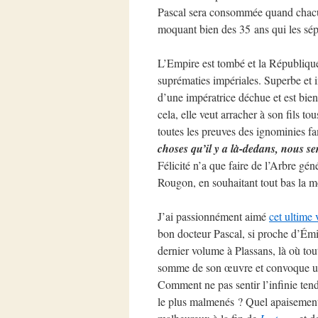
Pascal sera consommée quand chacun 
moquant bien des 35 ans qui les sép
L’Empire est tombé et la République 
suprématies impériales. Superbe et i
d’une impératrice déchue et est bien
cela, elle veut arracher à son fils t
toutes les preuves des ignominies fa
choses qu’il y a là-dedans, nous s
Félicité n’a que faire de l’Arbre gé
Rougon, en souhaitant tout bas la mo
J’ai passionnément aimé
cet ultime
bon docteur Pascal, si proche d’Émil
dernier volume à Plassans, là où t
somme de son œuvre et convoque une 
Comment ne pas sentir l’infinie tend
le plus malmenés ? Quel apaisement d