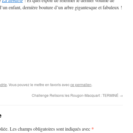
e
La débâcle
! Et quel espoir de refermer le dernier volume de
e d’un enfant, dernière bouture d’un arbre gigantesque et fabuleux !
drie
. Vous pouvez le mettre en favoris avec
ce permalien
.
Challenge Relisons les Rougon-Macquart : TERMINÉ
→
e
*
liée.
Les champs obligatoires sont indiqués avec