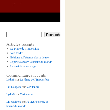
Rechercher
Articles récents
Le Phare de l’Impossible
Vert tendre
Bénigne et l’étrange classe de mer
Je pleure encore la beauté du monde
Le quatrième roi mage
Commentaires récents
LydiaB
sur
Le Phare de l’Impossible
Lili Galipette
sur
Vert tendre
LydiaB
sur
Vert tendre
Lili Galipette
sur
Je pleure encore la
beauté du monde