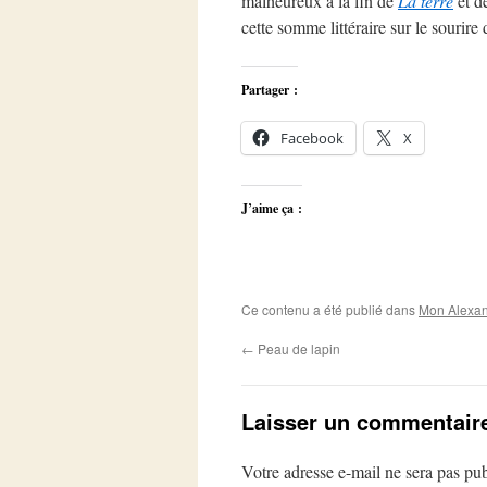
malheureux à la fin de
La terre
et d
cette somme littéraire sur le sourir
Partager :
Facebook
X
J’aime ça :
Ce contenu a été publié dans
Mon Alexan
←
Peau de lapin
Laisser un commentair
Votre adresse e-mail ne sera pas pub