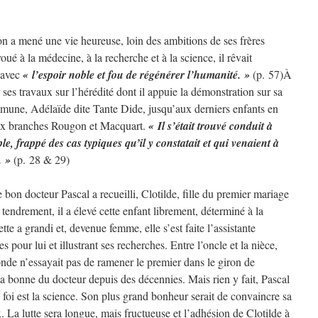
n a mené une vie heureuse, loin des ambitions de ses frères
ué à la médecine, à la recherche et à la science, il rêvait
e avec
« l’espoir noble et fou de régénérer l’humanité. »
(p. 57)À
 ses travaux sur l’hérédité dont il appuie la démonstration sur sa
mmune, Adélaïde dite Tante Dide, jusqu’aux derniers enfants en
deux branches Rougon et Macquart.
« Il s’était trouvé conduit à
e, frappé des cas typiques qu’il y constatait et qui venaient à
. »
(p. 28 & 29)
bon docteur Pascal a recueilli, Clotilde, fille du premier mariage
tendrement, il a élevé cette enfant librement, déterminé à la
ette a grandi et, devenue femme, elle s’est faite l’assistante
 pour lui et illustrant ses recherches. Entre l’oncle et la nièce,
onde n’essayait pas de ramener le premier dans le giron de
 la bonne du docteur depuis des décennies. Mais rien y fait, Pascal
 foi est la science. Son plus grand bonheur serait de convaincre sa
. La lutte sera longue, mais fructueuse et l’adhésion de Clotilde à