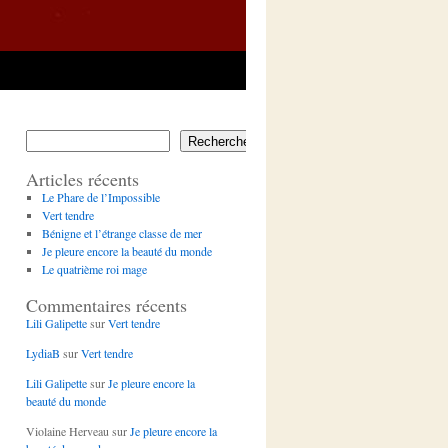
Rechercher
Articles récents
Le Phare de l’Impossible
Vert tendre
Bénigne et l’étrange classe de mer
Je pleure encore la beauté du monde
Le quatrième roi mage
Commentaires récents
Lili Galipette
sur
Vert tendre
LydiaB
sur
Vert tendre
Lili Galipette
sur
Je pleure encore la
beauté du monde
Violaine Herveau
sur
Je pleure encore la