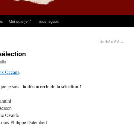
es
Qui suis-je ?
Trucs légaux
Un thé d’été
→
sélection
pette
rix Océans
.
la découverte de la sélection !
que je suis :
annini
 Besson
que Ovaldé
Louis-Philippe Dalembert