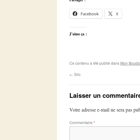
Facebook
X
J’aime ça :
Ce contenu a été publié dans
Mon Boudoi
←
Silo
Laisser un commentair
Votre adresse e-mail ne sera pas pub
Commentaire
*