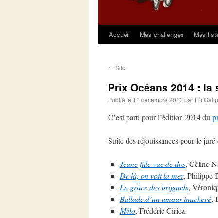
Accueil
Mes challenges
Mes list
Aller
au
←
Silo
contenu
Prix Océans 2014 : la 
Publié le
11 décembre 2013
par
Lili Gali
C’est parti pour l’édition 2014 du
p
Suite des réjouissances pour le juré 
Jeune fille vue de dos
, Céline N
De là, on voit la mer
, Philippe
La grâce des brigands
, Véroni
Ballade d’un amour inachevé
, 
Mélo
, Frédéric Ciriez