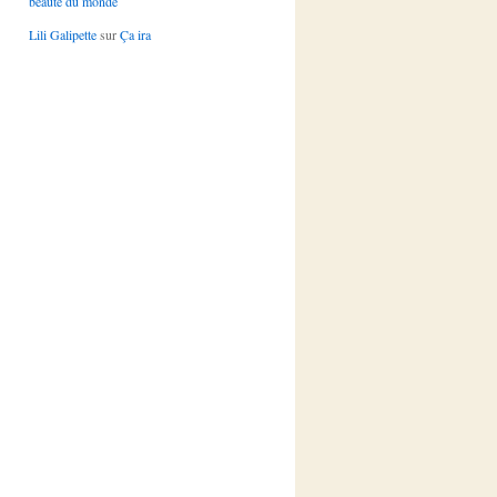
beauté du monde
Lili Galipette
sur
Ça ira