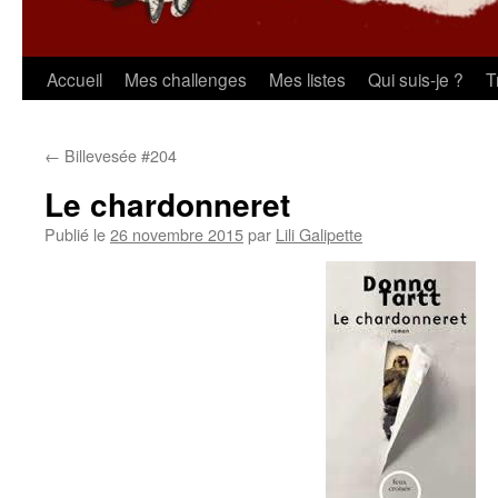
Aller
Accueil
Mes challenges
Mes listes
Qui suis-je ?
T
au
←
Billevesée #204
contenu
Le chardonneret
Publié le
26 novembre 2015
par
Lili Galipette