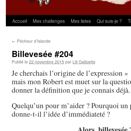
Aller
Accueil
Mes challenges
Mes listes
Qui suis-je ?
T
au
←
Pêcheur d’Islande
contenu
Billevesée #204
Publié le
22 novembre 2015
par
Lili Galipette
Je cherchais l’origine de l’expression «
mais mon Robert est muet sur la questio
donner la définition que je connais déjà.
Quelqu’un pour m’aider ? Pourquoi un 
donne-t-il l’idée d’immédiateté ?
Alors, billevesée 