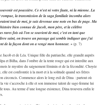
uvenir est poussière. Ce n’est ni votre faute, ni la mienne. La
ant rompue, la transmission de la saga familiale incomba alors
aient tout de moi, je suis devenue une note en bas de page. Ma
’histoire bien connue de Jacob, mon père, et la célèbre
 rares fois où l’on se souvient de moi, c’est en tant que
livre saint, on trouve un passage qui semble indiquer que j’ai
anglant de la façon dont on a vengé mon honneur. »
(p. 7)
 de Jacob et de Léa. Unique fille du patriarche, elle grandit auprès
lpa et Bilha, dans l’ombre de la tente rouge qui est interdite aux
mois le mystère du saignement féminin et de la fécondité. Choyée
, elle est confrontée à la mort et à la solitude quand ses frères
on circoncis. Commence alors le long exil de Dina : partout où
s la vie s’accroche à elle et son immense talent de sage-femme lui
 de tous. Au terme d’une longue existence, Dina trouvera enfin le
rs.