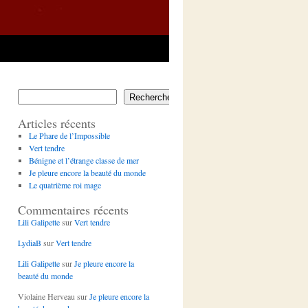
Rechercher
Articles récents
Le Phare de l’Impossible
Vert tendre
Bénigne et l’étrange classe de mer
Je pleure encore la beauté du monde
Le quatrième roi mage
Commentaires récents
Lili Galipette
sur
Vert tendre
LydiaB
sur
Vert tendre
Lili Galipette
sur
Je pleure encore la
beauté du monde
Violaine Herveau
sur
Je pleure encore la