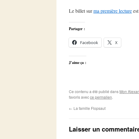
Le billet sur
ma première lecture
es
Partager :
Facebook
X
J’aime ça :
Ce contenu a été publié dans
Mon Alexan
favoris avec
ce permalien
.
←
La famille Flopsaut
Laisser un commentair