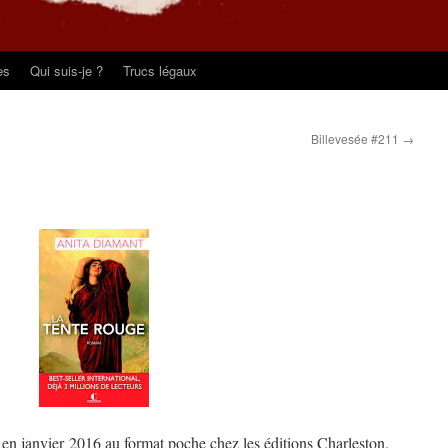
es
Qui suis-je ?
Trucs légaux
Billevesée #211
→
en janvier 2016 au format poche chez les éditions Charleston.