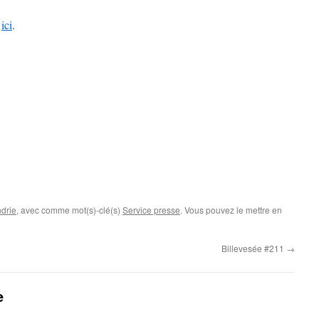
t
ici
.
drie
, avec comme mot(s)-clé(s)
Service presse
. Vous pouvez le mettre en
Billevesée #211
→
e