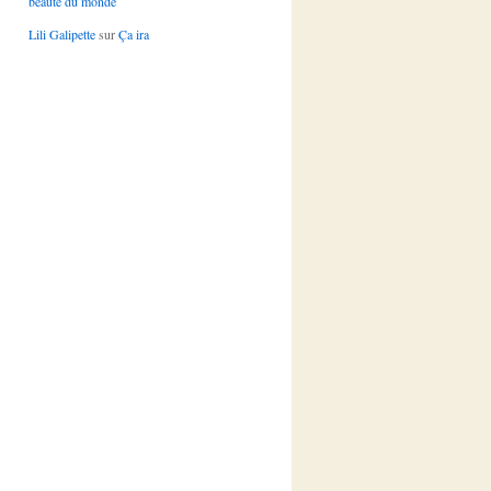
beauté du monde
Lili Galipette
sur
Ça ira