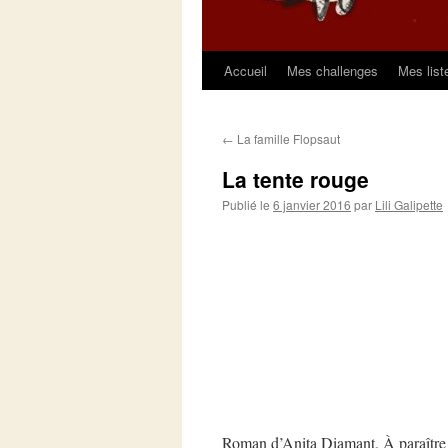
Accueil
Mes challenges
Mes list
Aller
au
←
La famille Flopsaut
contenu
La tente rouge
Publié le
6 janvier 2016
par
Lili Galipette
Roman d’Anita Diamant. À paraître 