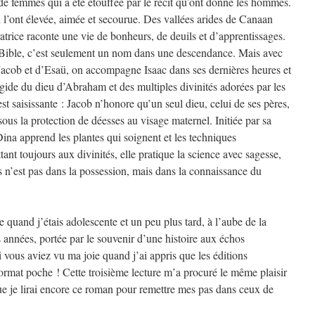
 de femmes qui a été étouffée par le récit qu’ont donné les hommes.
l’ont élevée, aimée et secourue. Des vallées arides de Canaan
rratrice raconte une vie de bonheurs, de deuils et d’apprentissages.
 Bible, c’est seulement un nom dans une descendance. Mais avec
e Jacob et d’Esaü, on accompagne Isaac dans ses dernières heures et
égide du dieu d’Abraham et des multiples divinités adorées par les
t saisissante : Jacob n’honore qu’un seul dieu, celui de ses pères,
sous la protection de déesses au visage maternel. Initiée par sa
 Dina apprend les plantes qui soignent et les techniques
ant toujours aux divinités, elle pratique la science avec sagesse,
 n’est pas dans la possession, mais dans la connaissance du
e quand j’étais adolescente et un peu plus tard, à l’aube de la
s années, portée par le souvenir d’une histoire aux échos
 vous aviez vu ma joie quand j’ai appris que les éditions
ormat poche ! Cette troisième lecture m’a procuré le même plaisir
que je lirai encore ce roman pour remettre mes pas dans ceux de