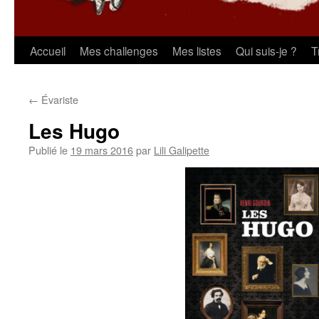
Aller
Accueil
Mes challenges
Mes listes
Qui suis-je ?
T
au
←
Évariste
contenu
Les Hugo
Publié le
19 mars 2016
par
Lili Galipette