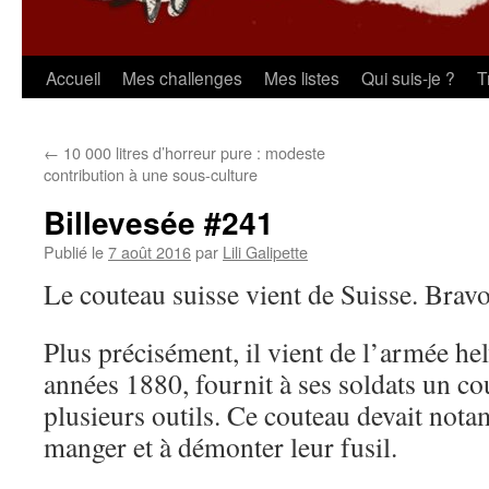
Aller
Accueil
Mes challenges
Mes listes
Qui suis-je ?
T
au
←
10 000 litres d’horreur pure : modeste
contenu
contribution à une sous-culture
Billevesée #241
Publié le
7 août 2016
par
Lili Galipette
Le couteau suisse vient de Suisse. Bravo
Plus précisément, il vient de l’armée hel
années 1880, fournit à ses soldats un co
plusieurs outils. Ce couteau devait nota
manger et à démonter leur fusil.