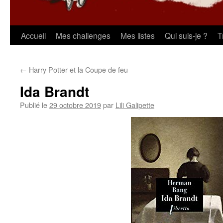
Aller
Accueil
Mes challenges
Mes listes
Qui suis-je ?
T
au
←
Harry Potter et la Coupe de feu
contenu
Ida Brandt
Publié le
29 octobre 2019
par
Lili Galipette