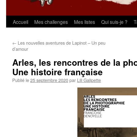
Aller
Accueil
Mes challenges
Mes listes
Qui suis-je ?
T
au
←
Les nouvelles aventures de Lapinot – Un peu
contenu
d’amour
Arles, les rencontres de la ph
Une histoire française
Publié le
25 septembre 2020
par
Lili Galipette