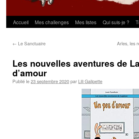
Aller
Accueil
Mes challenges
Mes listes
Qui suis-je ?
T
au
←
Le Sanctuaire
Arles, les 
contenu
Les nouvelles aventures de L
d’amour
Publié le
23 septembre 2020
par
Lili Galipette