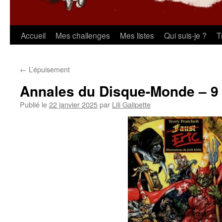
Aller
Accueil
Mes challenges
Mes listes
Qui suis-je ?
T
au
←
L’épuisement
contenu
Annales du Disque-Monde – 9 :
Publié le
22 janvier 2025
par
Lili Galipette