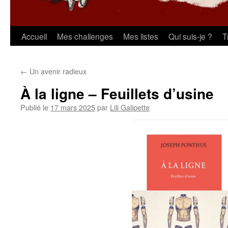
Aller
Accueil
Mes challenges
Mes listes
Qui suis-je ?
T
au
←
Un avenir radieux
contenu
À la ligne – Feuillets d’usine
Publié le
17 mars 2025
par
Lili Galipette