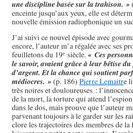
une discipline basée sur la trahison. »
(
enceinte jusqu’aux yeux, elle est déterm
nouvelle émission radiophonique un succ
J’ai suivi ce nouvel épisode avec gourm
encore, l’auteur m’a régalée avec ses pr
« Ces personn
feuilletons du 19
siècle.
e
le savoir, avaient grâce à leur bêtise du
d’argent. Et la chance qui soutient parf
médiocres. »
(p. 186)
Pierre Lemaitr
e l
très noires et douloureuses : l’innocenc
de la mort, la torture qui attend l’espion,
dans le dos, mais prouve que l’auteur maî
parvenant toujours à le garder sur les ra
clore les trajectoires des membres de la f