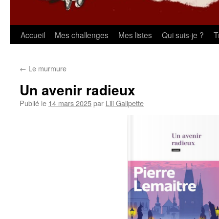
Aller
Accueil
Mes challenges
Mes listes
Qui suis-je ?
T
au
←
Le murmure
contenu
Un avenir radieux
Publié le
14 mars 2025
par
Lili Galipette