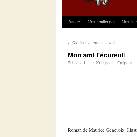
Accueil
Mes challenges
Mes list
Aller
au
←
Qu’elle était verte ma vallée
contenu
Mon ami l’écureuil
Publié le
11 juin 2011
par
Lili Galipette
Roman de Maurice Genevoix. Illustr