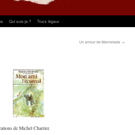
es
Qui suis-je ?
Trucs légaux
Un amour de Marmelade
→
ations de Michel Charrier.