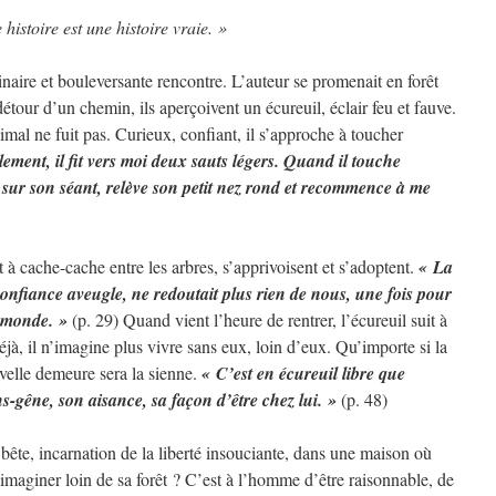
e histoire est une histoire vraie. »
inaire et bouleversante rencontre. L’auteur se promenait en forêt
détour d’un chemin, ils aperçoivent un écureuil, éclair feu et fauve.
nimal ne fuit pas. Curieux, confiant, il s’approche à toucher
ment, il fit vers moi deux sauts légers. Quand il touche
e sur son séant, relève son petit nez rond et recommence à me
 à cache-cache entre les arbres, s’apprivoisent et s’adoptent.
« La
confiance aveugle, ne redoutait plus rien de nous, une fois pour
n monde. »
(p. 29) Quand vient l’heure de rentrer, l’écureuil suit à
éjà, il n’imagine plus vivre sans eux, loin d’eux. Qu’importe si la
uvelle demeure sera la sienne.
« C’est en écureuil libre que
ns-gêne, son aisance, sa façon d’être chez lui. »
(p. 48)
bête, incarnation de la liberté insouciante, dans une maison où
imaginer loin de sa forêt ? C’est à l’homme d’être raisonnable, de