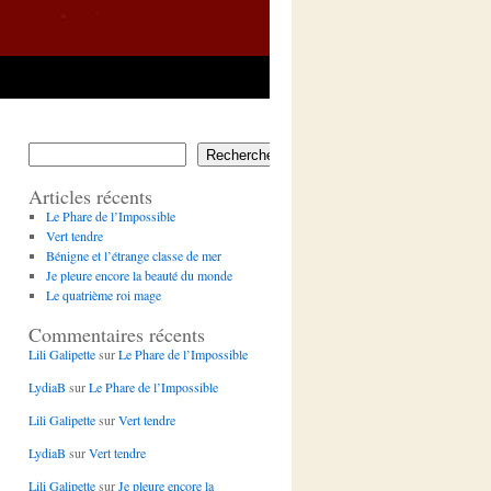
Rechercher
Articles récents
Le Phare de l’Impossible
Vert tendre
Bénigne et l’étrange classe de mer
Je pleure encore la beauté du monde
Le quatrième roi mage
Commentaires récents
Lili Galipette
sur
Le Phare de l’Impossible
LydiaB
sur
Le Phare de l’Impossible
Lili Galipette
sur
Vert tendre
LydiaB
sur
Vert tendre
Lili Galipette
sur
Je pleure encore la