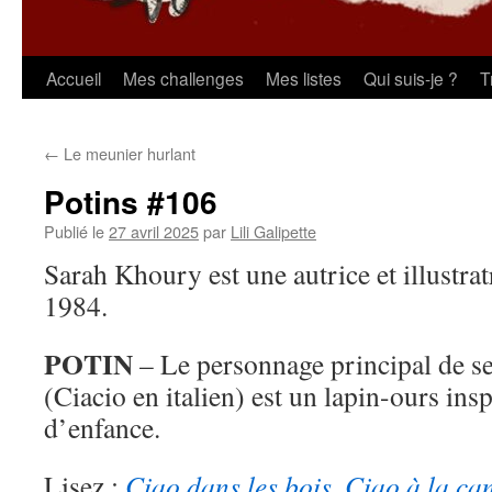
Aller
Accueil
Mes challenges
Mes listes
Qui suis-je ?
T
au
←
Le meunier hurlant
contenu
Potins #106
Publié le
27 avril 2025
par
Lili Galipette
Sarah Khoury est une autrice et illustrat
1984.
POTIN
– Le personnage principal de s
(Ciacio en italien) est un lapin-ours in
d’enfance.
Lisez :
Ciao dans les bois
,
Ciao à la c