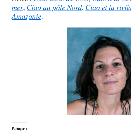
mer
,
Ciao au pôle Nord
,
Ciao et la riviè
Amazonie
.
Partager :