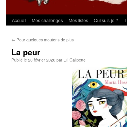
Aller
Accueil
Mes challenges
Mes listes
Qui suis-je ?
T
au
←
Pour quelques moutons de plus
contenu
La peur
Publié le
20 février 2026
par
Lili Galipette