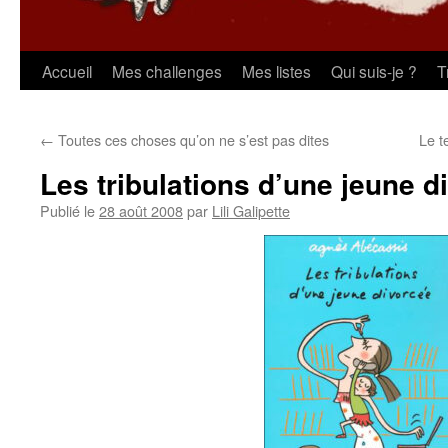
Aller
Accueil
Mes challenges
Mes listes
Qui suis-je ?
T
au
←
Toutes ces choses qu’on ne s’est pas dites
Le t
contenu
Les tribulations d’une jeune d
Publié le
28 août 2008
par
Lili Galipette