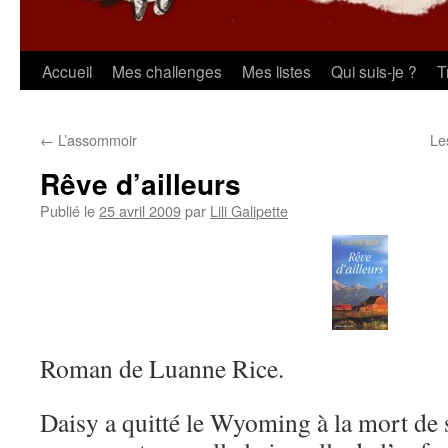
Aller
Accueil
Mes challenges
Mes listes
Qui suis-je ?
T
au
←
L’assommoir
Le
contenu
Rêve d’ailleurs
Publié le
25 avril 2009
par
Lili Galipette
Roman de Luanne Rice.
Daisy a quitté le Wyoming à la mort de s