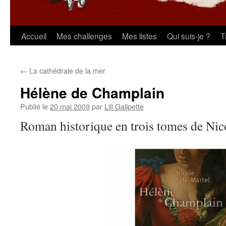
Aller
Accueil
Mes challenges
Mes listes
Qui suis-je ?
T
au
←
La cathédrale de la mer
contenu
Hélène de Champlain
Publié le
20 mai 2009
par
Lili Galipette
Roman historique en trois tomes de Nic