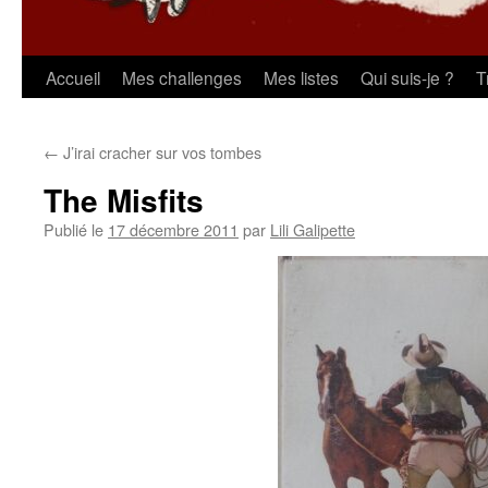
Aller
Accueil
Mes challenges
Mes listes
Qui suis-je ?
T
au
←
J’irai cracher sur vos tombes
contenu
The Misfits
Publié le
17 décembre 2011
par
Lili Galipette