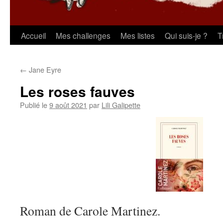
Aller
Accueil
Mes challenges
Mes listes
Qui suis-je ?
T
au
←
Jane Eyre
contenu
Les roses fauves
Publié le
9 août 2021
par
Lili Galipette
Roman de Carole Martinez.