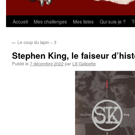
Aller
Accueil
Mes challenges
Mes listes
Qui suis-je ?
T
au
←
Le coup du lapin – 3
contenu
Stephen King, le faiseur d’hist
Publié le
7 décembre 2022
par
Lili Galipette