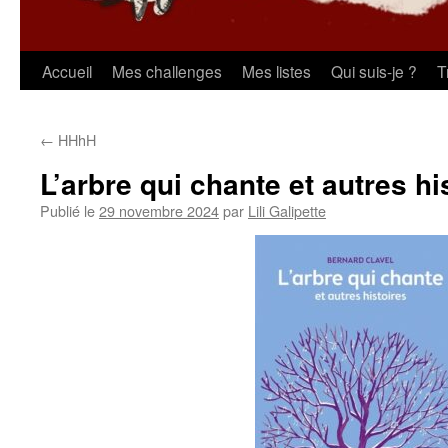
Aller
Accueil
Mes challenges
Mes listes
Qui suis-je ?
T
au
←
HHhH
contenu
L’arbre qui chante et autres hi
Publié le
29 novembre 2024
par
Lili Galipette