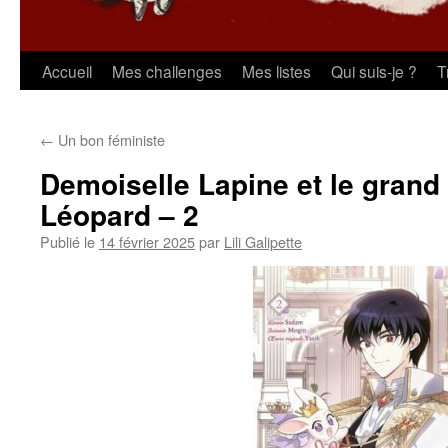
Aller
Accueil
Mes challenges
Mes listes
Qui suis-je ?
T
au
←
Un bon féministe
contenu
Demoiselle Lapine et le gran
Léopard – 2
Publié le
14 février 2025
par
Lili Galipette