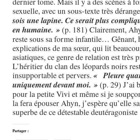
dernier tome. Mais il y a des scènes à f
sexuelle, avec un sous-texte très dérang
sois une lapine. Ce serait plus compliqu
en humaine. »
(p. 181) Clairement, Ah
reste sous sa forme infantile… Gênant, h
explications de ma sœur, qui lit beauco
asiatiques, ce genre de relation est très p
L’héritier du clan des léopards noirs res
« Pleure quan
insupportable et pervers.
uniquement devant moi. »
(p. 29) J’ai
pour la petite Vivi et même si je soupç
la fera épouser Ahyn, j’espère qu’elle sa
superbe de ce détestable deutéragoniste 
Partager :