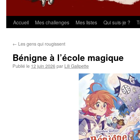
Aller
Accueil
Mes challenges
Mes listes
Qui suis-je ?
T
au
←
Les gens qui rougissent
contenu
Bénigne à l’école magique
Publié le
12 juin 2026
par
Lili Galipette